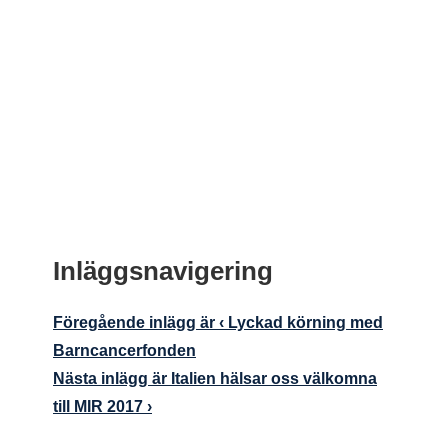
Inläggsnavigering
Föregående inlägg är
‹ Lyckad körning med
Barncancerfonden
Nästa inlägg är
Italien hälsar oss välkomna
till MIR 2017 ›