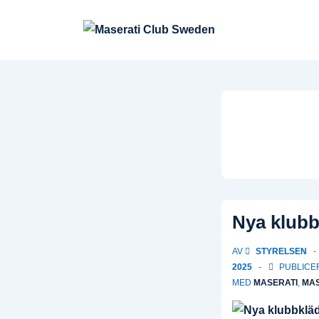
↓
Hoppa
till
huvudinnehåll
Nya klubb
AV
STYRELSEN
2025
PUBLICER
MED
MASERATI
,
MAS