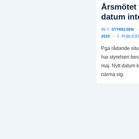
pushed
Årsmötet fl
to
datum int
2021
due
AV
STYRELSEN
to
2020
PUBLICER
the
Pga rådande situ
current
har styrelsen beslu
Corona
maj. Nytt datum 
Situation
närma sig.