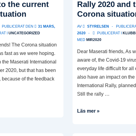
to the current
Rally 2020 and 
tuation
Corona situatio
PUBLICERAT DEN
31 MARS,
AV
STYRELSEN
PUBLICER
AT I
UNCATEGORIZED
2020
PUBLICERAT I
KLUBB
MED
MIR2020
ends! The Corona situation
Dear Maserati friends, As we
as fast as we were hoping.
aware of, the Covid-19 viru
 the Maserati International
everyday life difficult for al
er 2020, but that has been
also have an impact on the
, because of the feedback
International Rally, planned
Still the rally …
Information
Läs mer »
about
Maserati