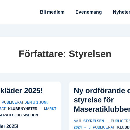
Huvudnavigering
Bli medlem
Evenemang
Nyhete
Författare:
Styrelsen
kläder 2025!
Ny ordförande 
styrelse för
PUBLICERAT DEN
1 JUNI,
Maseratiklubbe
AT I
KLUBBNYHETER
MÄRKT
ERATI CLUB SWEDEN
AV
STYRELSEN
PUBLICER
2024
PUBLICERAT I
KLUBB