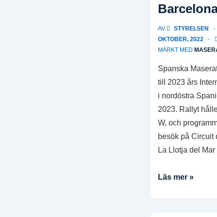
Barcelona
AV
STYRELSEN
OKTOBER, 2022
MÄRKT MED
MASERA
Spanska Maserat
till 2023 års Inte
i nordöstra Span
2023. Rallyt hålle
W, och programme
besök på Circuit
La Llotja del Ma
Anmälan
Läs mer »
för
Maserati