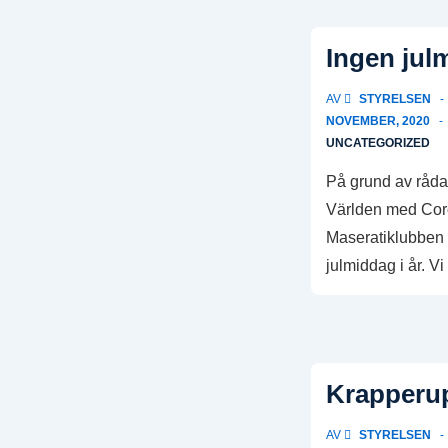
i
Båstad
Ingen jul
flyttat
till
AV
STYRELSEN
2022
NOVEMBER, 2020
UNCATEGORIZED
På grund av råda
Världen med Cor
Maseratiklubben 
julmiddag i år. Vi
Krapperup
AV
STYRELSEN