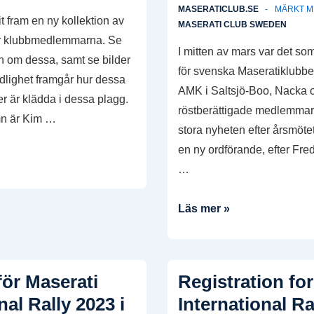
MASERATICLUB.SE
MÄRKT 
it fram en ny kollektion av
MASERATI CLUB SWEDEN
ör klubbmedlemmarna. Se
I mitten av mars var det so
n om dessa, samt se bilder
för svenska Maseratiklubbe
ydlighet framgår hur dessa
AMK i Saltsjö-Boo, Nacka 
er är klädda i dessa plagg.
röstberättigade medlemmar
n är Kim …
stora nyheten efter årsmötet 
en ny ordförande, efter Fre
…
Ny
Läs mer »
ordförande
och
styrelse
ör Maserati
Registration fo
för
nal Rally 2023 i
International Ra
Maseratiklubben