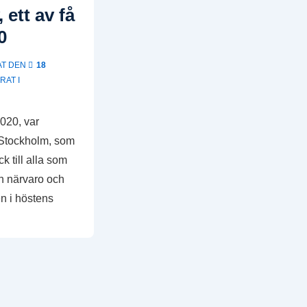
 ett av få
0
AT DEN
18
RAT I
020, var
ör Stockholm, som
ck till alla som
in närvaro och
en i höstens