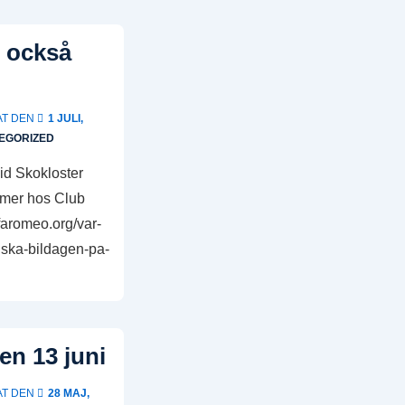
0 också
AT DEN
1 JULI,
EGORIZED
vid Skokloster
äs mer hos Club
faromeo.org/var-
nska-bildagen-pa-
en 13 juni
AT DEN
28 MAJ,