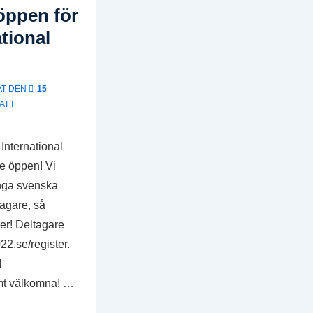
öppen för
tional
AT DEN
15
T I
International
ge öppen! Vi
nga svenska
tagare, så
er! Deltagare
22.se/register.
l
mt välkomna! …