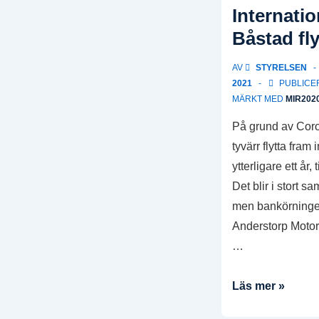
International
Internatio
Rally
Båstad flyt
2023
i
AV
STYRELSEN
Barcelona
2021
PUBLICER
är
MÄRKT MED
MIR202
nu
På grund av Coro
öppet!
tyvärr flytta fram 
ytterligare ett år, 
Det blir i stort 
men bankörninge
Anderstorp Motorb
…
Internationella
Läs mer »
Rallyt