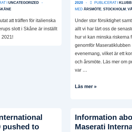
AT I
UNCATEGORIZED
2020
PUBLICERAT I
KLUBB
SKÅNE
MED
ÅRSMÖTE
,
STOCKHOLM
,
V
tat att träffen för italienska
Under stor försiktighet sam
ups slott i Skåne är inställt
allt vi har lärt oss de sen
n 2021!
hur vi kan minska riskerna f
genomför Maseratiklubben å
evenemang, vilket är ett ko
och årsmöte. Läs mer om 
var …
Årsmöte
Läs mer »
hålls
den
13
nternational
Information ab
juni
0 pushed to
Maserati Interna