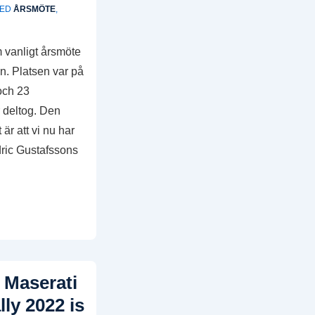
MED
ÅRSMÖTE
,
m vanligt årsmöte
n. Platsen var på
och 23
 deltog. Den
är att vi nu har
dric Gustafssons
r Maserati
lly 2022 is