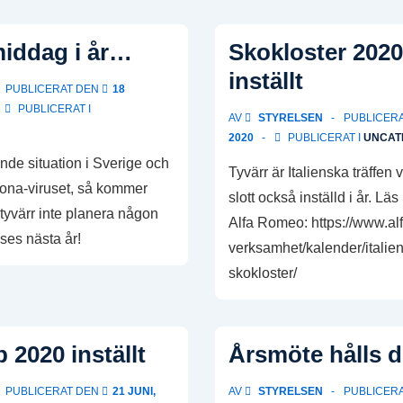
middag i år…
Skokloster 202
inställt
PUBLICERAT DEN
18
PUBLICERAT I
AV
STYRELSEN
PUBLICER
2020
PUBLICERAT I
UNCAT
nde situation i Sverige och
Tyvärr är Italienska träffen 
ona-viruset, så kommer
slott också inställd i år. L
tyvärr inte planera någon
Alfa Romeo: https://www.al
 ses nästa år!
verksamhet/kalender/italie
skokloster/
 2020 inställt
Årsmöte hålls d
PUBLICERAT DEN
21 JUNI,
AV
STYRELSEN
PUBLICER