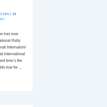
AT DEN
15
T I
tion has now
ational Rally
rati Internationl
i International
ird time’s the
lds true for …