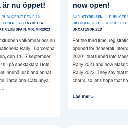
 är nu öppet!
now open!
PUBLICERAT DEN
10
AV
STYRELSEN
PUBLICER
PUBLICERAT I
NYHETER
OKTOBER, 2021
PUBLICERA
TI CLUB SPAIN
,
MIR
,
MIR2023
UNCATEGORIZED
iklubben välkomnar oss nu
For the third time, registra
rnationella Rally i Barcelona
opened for ”Maserati Intern
ien, den 14-17 september
2020”, that turned into Mase
r till på spektaklära Hotel
Rally 2021 and now Maserat
t innehåller bland annat
Rally 2022. They say that th
 de Barcelona-Catalunya,
charm, so let’s hope that ho
r …
Registration
Läs mer »
for
Maserati
International