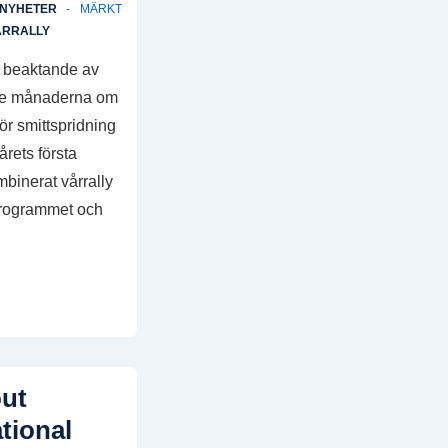
NYHETER
MÄRKT
ÅRRALLY
t beaktande av
aste månaderna om
ör smittspridning
rets första
mbinerat vårrally
programmet och
out
tional