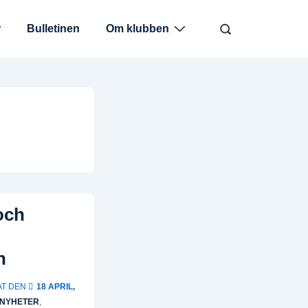
r
Bulletinen
Om klubben
och
n
AT DEN
18 APRIL,
NYHETER
,