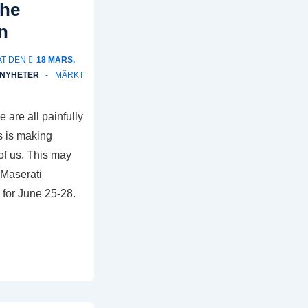
the
n
AT DEN
18 MARS,
NYHETER
MÄRKT
 are all painfully
s is making
l of us. This may
 Maserati
 for June 25-28.