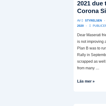
2021 due 
Corona Si
AV
STYRELSEN
2020
PUBLICER
Dear Maserati fri
is not improving 
Plan B was to run
Rally in Septemb
scrapped as well
from many …
Maserati
Läs mer »
International
Rally
2020