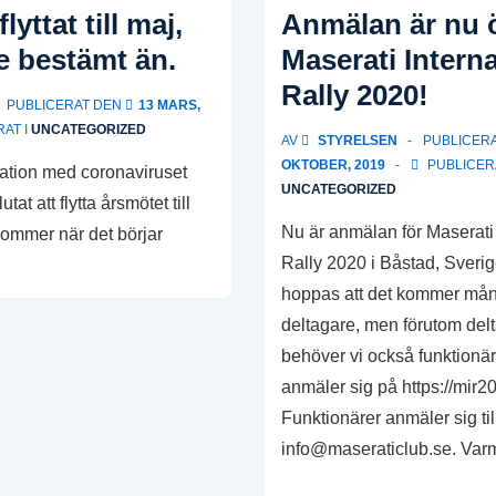
International
yttat till maj,
Anmälan är nu 
Rally
e bestämt än.
Maserati Interna
2020
Rally 2020!
and
PUBLICERAT DEN
13 MARS,
the
AT I
UNCATEGORIZED
AV
STYRELSEN
PUBLICER
Corona
OKTOBER, 2019
PUBLICERA
ation med coronaviruset
situation
UNCATEGORIZED
tat att flytta årsmötet till
Nu är anmälan för Maserati 
kommer när det börjar
Rally 2020 i Båstad, Sveri
hoppas att det kommer må
deltagare, men förutom del
behöver vi också funktionär
anmäler sig på https://mir20
Funktionärer anmäler sig til
info@maseraticlub.se. Var