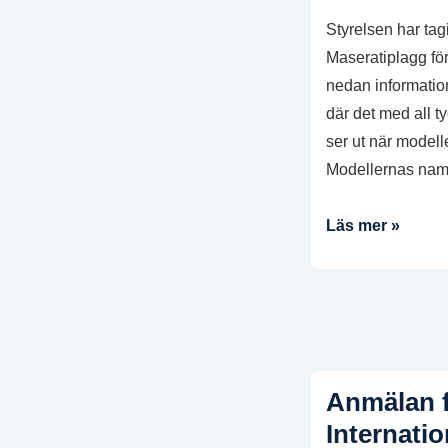
Styrelsen har tag
Maseratiplagg f
nedan informatio
där det med all t
ser ut när modell
Modellernas nam
Nya
Läs mer »
klubbkläder
2025!
Anmälan f
Internatio