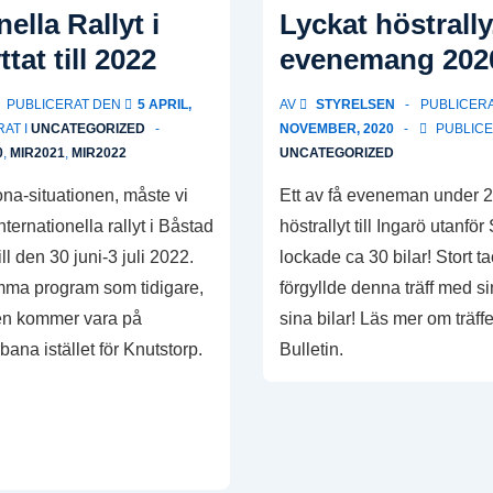
Rally
nella Rallyt i
Lyckat höstrally,
2022
tat till 2022
evenemang 202
is
now
PUBLICERAT DEN
5 APRIL,
AV
STYRELSEN
PUBLICER
open!
AT I
UNCATEGORIZED
NOVEMBER, 2020
PUBLICE
0
,
MIR2021
,
MIR2022
UNCATEGORIZED
na-situationen, måste vi
Ett av få eveneman under 2
internationella rallyt i Båstad
höstrallyt till Ingarö utanf
till den 30 juni-3 juli 2022.
lockade ca 30 bilar! Stort ta
samma program som tidigare,
förgyllde denna träff med s
n kommer vara på
sina bilar! Läs mer om träff
ana istället för Knutstorp.
Bulletin.