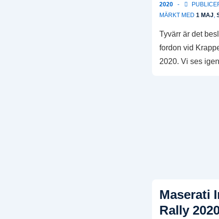
2020
PUBLICER
MÄRKT MED
1 MAJ
,
Tyvärr är det beslu
fordon vid Krapper
2020. Vi ses ige
Maserati I
Rally 202