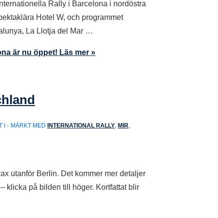
ternationella Rally i Barcelona i nordöstra
 spektaklära Hotel W, och programmet
alunya, La Llotja del Mar …
ona är nu öppet!
Läs mer »
chland
 I
MÄRKT MED
INTERNATIONAL RALLY
,
MIR
,
trax utanför Berlin. Det kommer mer detaljer
klicka på bilden till höger. Kortfattat blir