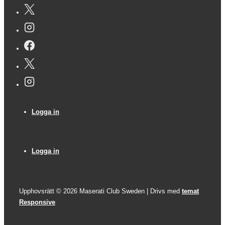
Sidfotsmeny
Logga in
Sidfotsmeny
Logga in
Upphovsrätt © 2026
Maserati Club Sweden
| Drivs med
temat
Responsive