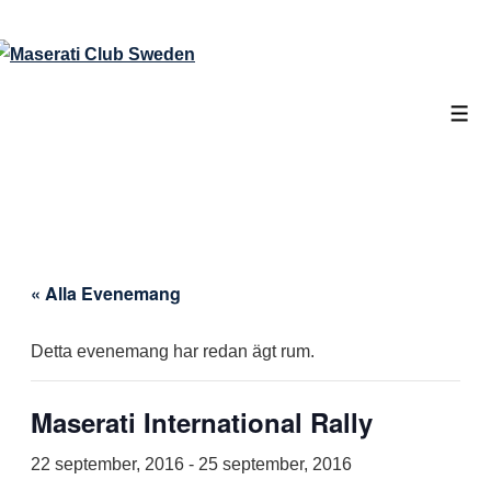
↓
Hoppa
till
huvudinnehåll
Men
« Alla Evenemang
Detta evenemang har redan ägt rum.
Maserati International Rally
22 september, 2016
-
25 september, 2016