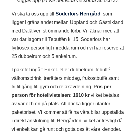
läggas upp på vår hemsida veckorna 36 och 37.
Vi ska ta oss upp till
Söderfors Herrgård
som
ligger i gränslandet mellan Uppland och Gästrikland
med Dalälven strömmande förbi. Vi räknar med att
var där lagom till Tebuffén kl 15. Söderfors har
fyrtiosex personligt inredda rum och vi har reserverat
25 dubbelrum och 5 enkelrum.
I paketet ingår: Enkel- eller dubbelrum, tebuffé,
välkomstdrink, trerätters middag, frukostbuffé samt
fri tillgång till gym och relaxavdelning.
Pris per
person för hotellvistelsen: 1610 kr
vilket betalas
av var och en på plats. All dricka ligger utanför
paketpriset. Vi kommer att få ha våra bilar uppställda
i direkt anslutning till Herrgården, vilket är trevligt då
vi enkelt kan gå runt och gotta oss åt våra klenoder.