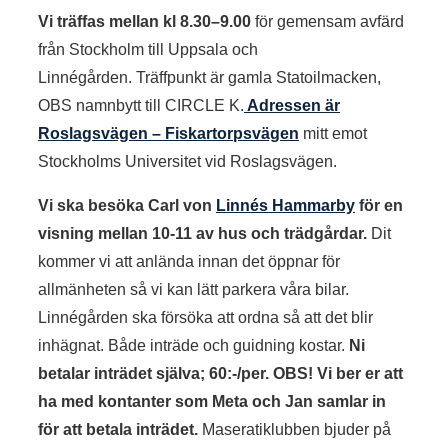
Vi träffas mellan kl 8.30–9.00
för gemensam avfärd
från Stockholm till Uppsala och
Linnégården. Träffpunkt är gamla Statoilmacken,
OBS namnbytt till CIRCLE K.
Adressen är
Roslagsvägen – Fiskartorpsvägen
mitt emot
Stockholms Universitet vid Roslagsvägen.
Vi ska besöka Carl von
Linnés Hammarby
för en
visning mellan 10-11 av hus och trädgårdar.
Dit
kommer vi att anlända innan det öppnar för
allmänheten så vi kan lätt parkera våra bilar.
Linnégården ska försöka att ordna så att det blir
inhägnat. Både inträde och guidning kostar.
Ni
betalar inträdet själva; 60:-/per. OBS! Vi ber er att
ha med kontanter som Meta och Jan samlar in
för att betala inträdet.
Maseratiklubben bjuder på