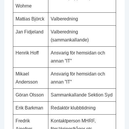
Wohrne
Mattias Björck
Valberedning
Jan Fidjeland
Valberedning
(sammankallande)
Henrik Hoff
Ansvarig för hemsidan och
annan ”IT”
Mikael
Ansvarig för hemsidan och
Andersson
annan ”IT”
Göran Olsson
Sammankallande Sektion Syd
Erik Barkman
Redaktör klubbtidning
Fredrik
Kontaktperson MHRF,
Ajnefors
försäkringsfrågor etc.