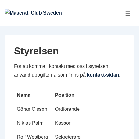
↓
Hoppa
ME
till
huvudinnehåll
Styrelsen
För att komma i kontakt med oss i styrelsen,
använd uppgifterna som finns på
kontakt-sidan
.
Namn
Position
Göran Olsson
Ordförande
Niklas Palm
Kassör
Rolf Westberg
Sekreterare