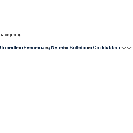
avigering
Bli medlem
Evenemang
Nyheter
Bulletinen
Om klubben
I