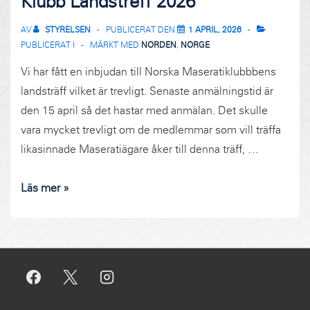
Klubb Landstreff 2026
AV
STYRELSEN
PUBLICERAT DEN
1 APRIL, 2026
PUBLICERAT I
MÄRKT MED
NORDEN
,
NORGE
Vi har fått en inbjudan till Norska Maseratiklubbbens
landsträff vilket är trevligt. Senaste anmälningstid är
den 15 april så det hastar med anmälan. Det skulle
vara mycket trevligt om de medlemmar som vill träffa
likasinnade Maseratiägare åker till denna träff, …
Invitasjon
Läs mer »
til
Norsk
Maserati
Klubb
Landstreff
2026