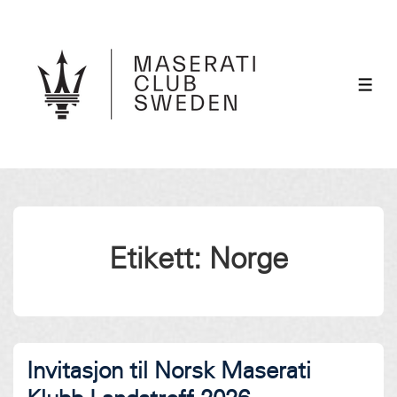
↓
Hoppa
till
huvudinnehåll
ME
Etikett:
Norge
Invitasjon til Norsk Maserati