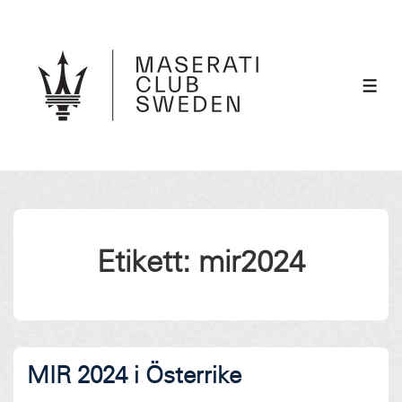
↓
Hoppa
till
huvudinnehåll
ME
Etikett:
mir2024
MIR 2024 i Österrike