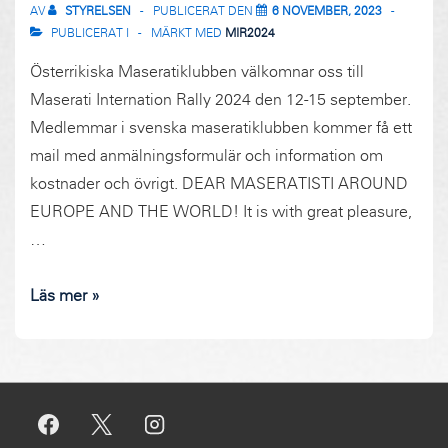
AV
STYRELSEN
PUBLICERAT DEN
6 NOVEMBER, 2023
PUBLICERAT I
MÄRKT MED
MIR2024
Österrikiska Maseratiklubben välkomnar oss till
Maserati Internation Rally 2024 den 12-15 september.
Medlemmar i svenska maseratiklubben kommer få ett
mail med anmälningsformulär och information om
kostnader och övrigt. DEAR MASERATISTI AROUND
EUROPE AND THE WORLD! It is with great pleasure,
…
MIR
Läs mer »
2024
i
Österrike