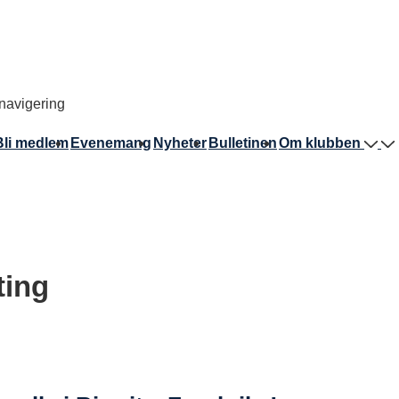
avigering
Bli medlem
Evenemang
Nyheter
Bulletinen
Om klubben
ting