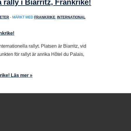
rally i Biarritz, Frankrike!
ETER
MÄRKT MED
FRANKRIKE
,
INTERNATIONAL
ernationella rallyt. Platsen är Biarritz, vid
ten för rallyt är anrika Hôtel du Palais,
rike!
Läs mer »