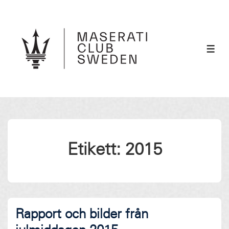
↓
Hoppa
till
huvudinnehåll
ME
Etikett:
2015
Rapport och bilder från