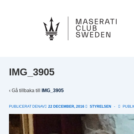
↓
Hoppa
till
huvudinnehåll
IMG_3905
‹ Gå tillbaka till
IMG_3905
PUBLICERAT DENAV
22 DECEMBER, 2016
STYRELSEN
PUBLI