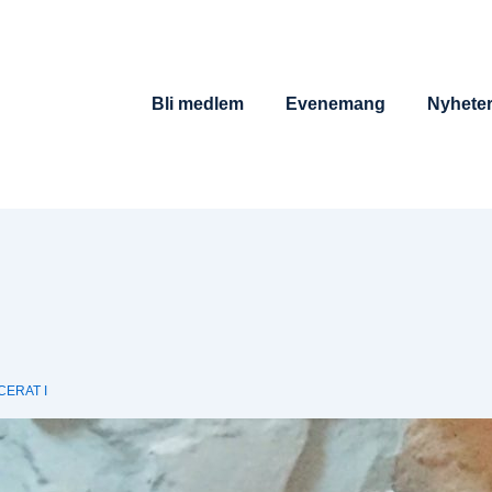
Huvudnavigering
Bli medlem
Evenemang
Nyhete
CERAT I