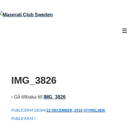
↓
Hoppa
till
huvudinnehåll
Men
IMG_3826
‹ Gå tillbaka till
IMG_3826
PUBLICERAT DENAV
22 DECEMBER, 2016
STYRELSEN
PUBLICERAT I