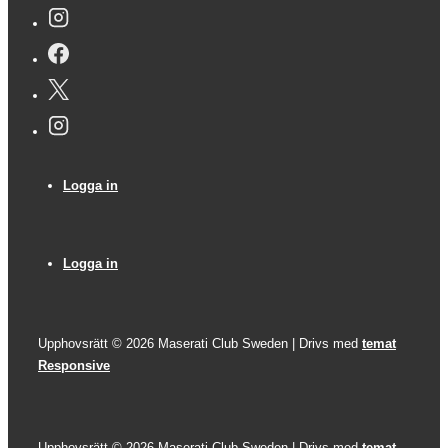
Sidfotsmeny
Logga in
Sidfotsmeny
Logga in
Upphovsrätt © 2026
Maserati Club Sweden
| Drivs med
temat
Responsive
Upphovsrätt © 2026
Maserati Club Sweden
| Drivs med
temat