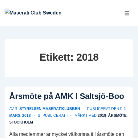
↓
Hoppa
ME
till
huvudinnehåll
Etikett:
2018
Årsmöte på AMK I Saltsjö-Boo
AV
STYRELSEN MASERATIKLUBBEN
PUBLICERAT DEN
1
MARS, 2018
PUBLICERAT I
MÄRKT MED
2018
,
ÅRSMÖTE
,
STOCKHOLM
Alla medlemmar är mycket välkomna till årsmöte den