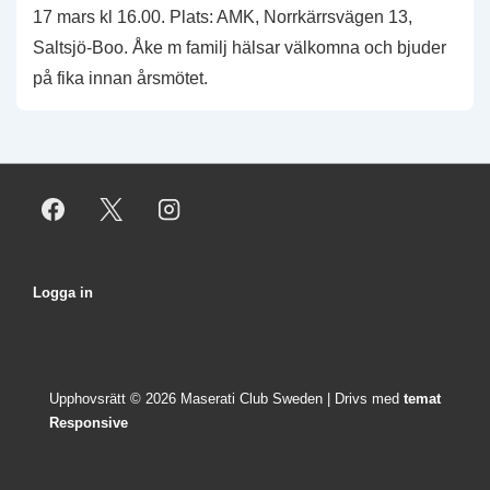
17 mars kl 16.00. Plats: AMK, Norrkärrsvägen 13,
Saltsjö-Boo. Åke m familj hälsar välkomna och bjuder
på fika innan årsmötet.
Sidfotsmeny
Logga in
Upphovsrätt © 2026
Maserati Club Sweden
| Drivs med
temat
Responsive