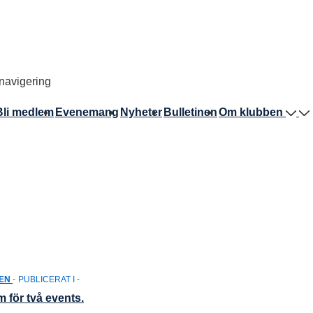
avigering
Bli medlem
Evenemang
Nyheter
Bulletinen
Om klubben
EN
PUBLICERAT I