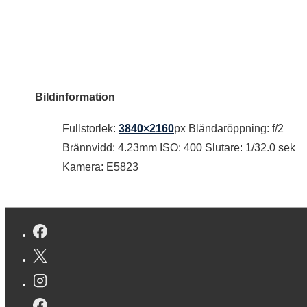
Bildinformation
Fullstorlek:
3840×2160
px
Bländaröppning: f/2
Brännvidd: 4.23mm
ISO: 400
Slutare: 1/32.0 sek
Kamera: E5823