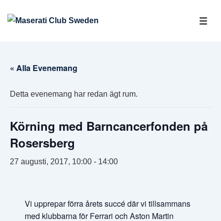
↓
Hoppa
ME
till
huvudinnehåll
« Alla Evenemang
Detta evenemang har redan ägt rum.
Körning med Barncancerfonden på
Rosersberg
27 augusti, 2017, 10:00
-
14:00
Vi upprepar förra årets succé där vi tillsammans
med klubbarna för Ferrari och Aston Martin