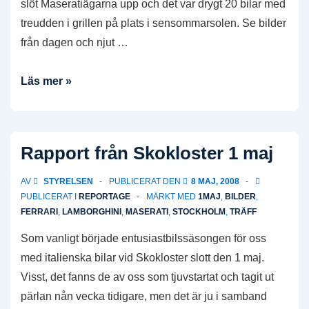
slöt Maseratiägarna upp och det var drygt 20 bilar med
treudden i grillen på plats i sensommarsolen. Se bilder
från dagen och njut …
Bilder
Läs mer »
från
Automobil
Classic
Rapport från Skokloster 1 maj
2008
AV
STYRELSEN
PUBLICERAT DEN
8 MAJ, 2008
PUBLICERAT I
REPORTAGE
MÄRKT MED
1MAJ
,
BILDER
,
FERRARI
,
LAMBORGHINI
,
MASERATI
,
STOCKHOLM
,
TRÄFF
Som vanligt började entusiastbilssäsongen för oss
med italienska bilar vid Skokloster slott den 1 maj.
Visst, det fanns de av oss som tjuvstartat och tagit ut
pärlan nån vecka tidigare, men det är ju i samband