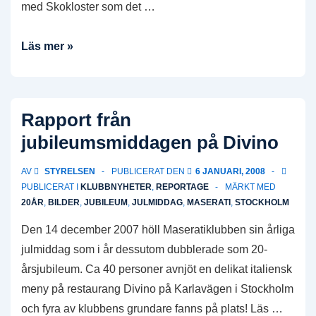
med Skokloster som det …
Rapport
Läs mer »
från
Skokloster
1
Rapport från
maj
jubileumsmiddagen på Divino
AV
STYRELSEN
PUBLICERAT DEN
6 JANUARI, 2008
PUBLICERAT I
KLUBBNYHETER
,
REPORTAGE
MÄRKT MED
20ÅR
,
BILDER
,
JUBILEUM
,
JULMIDDAG
,
MASERATI
,
STOCKHOLM
Den 14 december 2007 höll Maseratiklubben sin årliga
julmiddag som i år dessutom dubblerade som 20-
årsjubileum. Ca 40 personer avnjöt en delikat italiensk
meny på restaurang Divino på Karlavägen i Stockholm
och fyra av klubbens grundare fanns på plats! Läs …