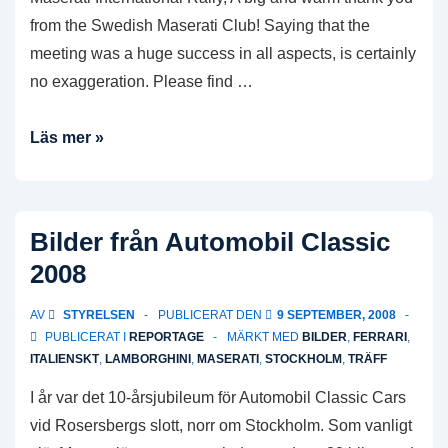
from the Swedish Maserati Club! Saying that the
meeting was a huge success in all aspects, is certainly
no exaggeration. Please find …
Maserati
Läs mer »
International
Rally
2010
Bilder från Automobil Classic
–
2008
Thank
you!
AV
STYRELSEN
PUBLICERAT DEN
9 SEPTEMBER, 2008
PUBLICERAT I
REPORTAGE
MÄRKT MED
BILDER
,
FERRARI
,
ITALIENSKT
,
LAMBORGHINI
,
MASERATI
,
STOCKHOLM
,
TRÄFF
I år var det 10-årsjubileum för Automobil Classic Cars
vid Rosersbergs slott, norr om Stockholm. Som vanligt