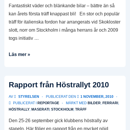
Fantastiskt väder och blänkande bilar – bättre än så
kan årets första träff knappast bli! En stor och populär
träff för italienska fordon har arrangerats vid Skokloster
slott, norr om Stockholm i många herrans år och 2009
togs initiativ …
1
Läs mer »
maj-
träffen
på
Rapport från Höstrallyt 2010
Krapperups
slott
AV
STYRELSEN
PUBLICERAT DEN
1 NOVEMBER, 2010
i
PUBLICERAT I
REPORTAGE
MÄRKT MED
BILDER
,
FERRARI
,
HÖSTRALLY
,
MASERATI
,
STOCKHOLM
,
TRÄFF
Skåne
Den 25-26 september gick klubbens höstrally av
stapeln. Här följer en rapport från en mycket nöjd