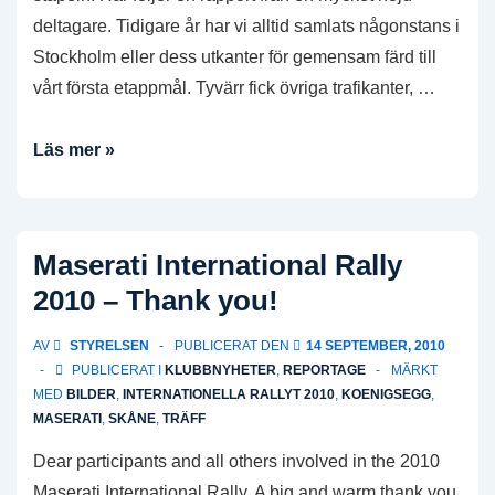
deltagare. Tidigare år har vi alltid samlats någonstans i
Stockholm eller dess utkanter för gemensam färd till
vårt första etappmål. Tyvärr fick övriga trafikanter, …
Rapport
Läs mer »
från
Höstrallyt
2010
Maserati International Rally
2010 – Thank you!
AV
STYRELSEN
PUBLICERAT DEN
14 SEPTEMBER, 2010
PUBLICERAT I
KLUBBNYHETER
,
REPORTAGE
MÄRKT
MED
BILDER
,
INTERNATIONELLA RALLYT 2010
,
KOENIGSEGG
,
MASERATI
,
SKÅNE
,
TRÄFF
Dear participants and all others involved in the 2010
Maserati International Rally, A big and warm thank you