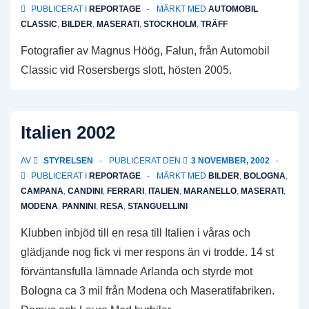
PUBLICERAT I
REPORTAGE
MÄRKT MED
AUTOMOBIL
CLASSIC
,
BILDER
,
MASERATI
,
STOCKHOLM
,
TRÄFF
Fotografier av Magnus Höög, Falun, från Automobil
Classic vid Rosersbergs slott, hösten 2005.
Italien 2002
AV
STYRELSEN
PUBLICERAT DEN
3 NOVEMBER, 2002
PUBLICERAT I
REPORTAGE
MÄRKT MED
BILDER
,
BOLOGNA
,
CAMPANA
,
CANDINI
,
FERRARI
,
ITALIEN
,
MARANELLO
,
MASERATI
,
MODENA
,
PANNINI
,
RESA
,
STANGUELLINI
Klubben inbjöd till en resa till Italien i våras och
glädjande nog fick vi mer respons än vi trodde. 14 st
förväntansfulla lämnade Arlanda och styrde mot
Bologna ca 3 mil från Modena och Maseratifabriken.