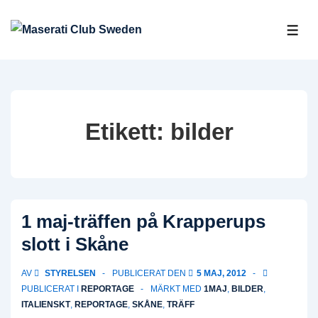
↓
Hoppa
ME
till
huvudinnehåll
Etikett:
bilder
1 maj-träffen på Krapperups
slott i Skåne
AV
STYRELSEN
PUBLICERAT DEN
5 MAJ, 2012
PUBLICERAT I
REPORTAGE
MÄRKT MED
1MAJ
,
BILDER
,
ITALIENSKT
,
REPORTAGE
,
SKÅNE
,
TRÄFF