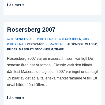
Bildrapport
Läs mer »
från
Höstrally
2007
Rosersberg 2007
AV
STYRELSEN
PUBLICERAT DEN
4 OKTOBER, 2007
PUBLICERAT I
REPORTAGE
MÄRKT MED
AUTOMOBIL CLASSIC
,
BILDER
,
MASERATI
,
STOCKHOLM
,
TRÄFF
Rosersberg 2007 var en maseratihit som vanligt! De
senaste åren har Automobil Classic varit den bilträff
där flest Maserati deltagit och 2007 var inget undantag!
19 bilar av det ädla Italienska märket räknade vi till! Ett
urval bilder från träffen: …
Rosersberg
Läs mer »
2007