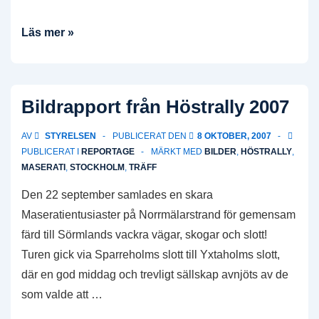
Rapport
Läs mer »
från
jubileumsmiddagen
på
Bildrapport från Höstrally 2007
Divino
AV
STYRELSEN
PUBLICERAT DEN
8 OKTOBER, 2007
PUBLICERAT I
REPORTAGE
MÄRKT MED
BILDER
,
HÖSTRALLY
,
MASERATI
,
STOCKHOLM
,
TRÄFF
Den 22 september samlades en skara
Maseratientusiaster på Norrmälarstrand för gemensam
färd till Sörmlands vackra vägar, skogar och slott!
Turen gick via Sparreholms slott till Yxtaholms slott,
där en god middag och trevligt sällskap avnjöts av de
som valde att …